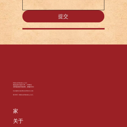
提交
Bull and Monkey, LLC.
南圣达菲大道215号，3号单元
加利福尼亚州洛杉矶，邮编90012
team@weusedtoeatthere.com
© 2025 - Bull and Monkey, LLC。
家
关于