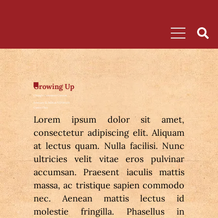
Growing Up
Chung's Cantonese Cuisine
February 11, 2026 at 5:22:19 AM
Curtis Chin
Lorem ipsum dolor sit amet, 
consectetur adipiscing elit. Aliquam 
at lectus quam. Nulla facilisi. Nunc 
ultricies velit vitae eros pulvinar 
accumsan. Praesent iaculis mattis 
massa, ac tristique sapien commodo 
nec. Aenean mattis lectus id 
molestie fringilla. Phasellus in 