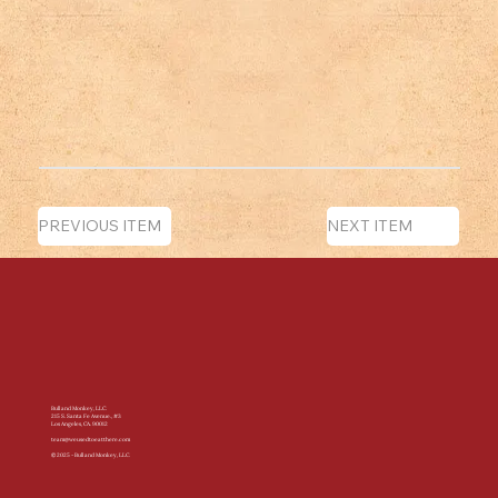
PREVIOUS ITEM
NEXT ITEM
Bull and Monkey, LLC.
215 S. Santa Fe Avenue., #3
Los Angeles, CA. 90012
team@weusedtoeatthere.com
© 2025 - Bull and Monkey, LLC.